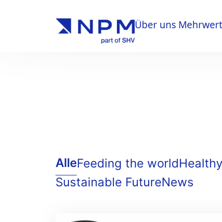
Über uns
Mehrwer
Über uns
Mehrwer
Alle
Feeding the world
Healthy
Sustainable Future
News