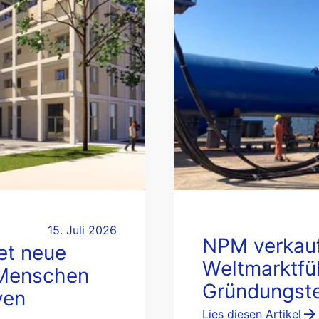
15. Juli 2026
NPM verkauf
et neue
Weltmarktfü
 Menschen
Gründungst
ven
Lies diesen Artikel