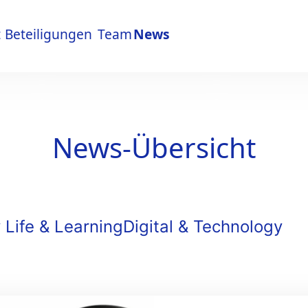
t
Beteiligungen
Team
News
t
Beteiligungen
Team
News
News-Übersicht
 Life & Learning
Digital & Technology