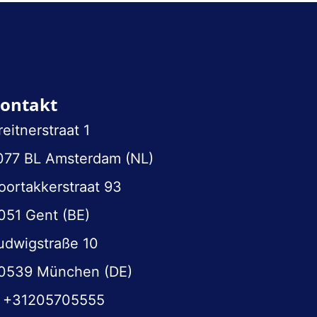
ontakt
reitnerstraat 1
077 BL Amsterdam (NL)
oortakkerstraat 93
051 Gent (BE)
udwigstraße 10
0539 München (DE)
+31205705555