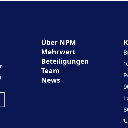
Über NPM
K
Mehrwert
B
Beteiligungen
1
r
Team
P
n
News
9
L
8