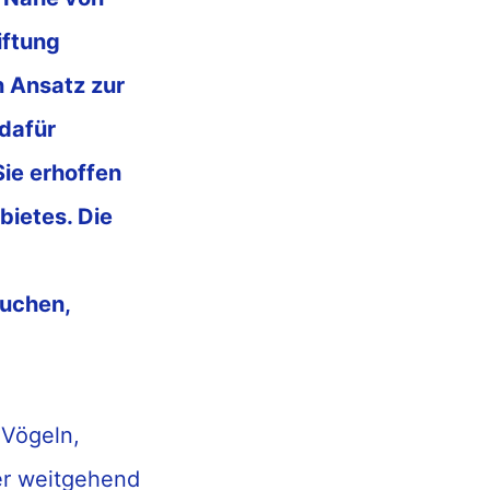
iftung
 Ansatz zur
 dafür
 Sie erhoffen
biet
e
s. Die
buchen,
 Vögeln,
er
weitgehend