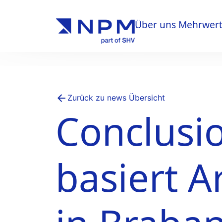
Über uns
Mehrwer
Über uns
Mehrwer
Zurück zu news Übersicht
Conclusio
basiert Ar