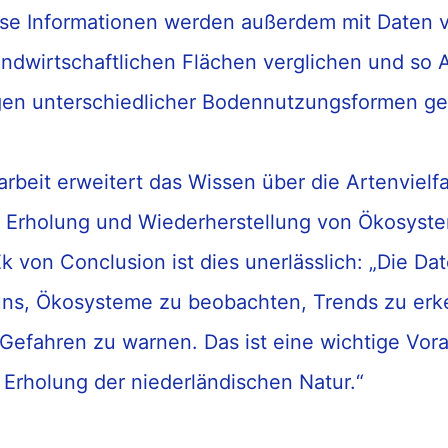
ese
Informationen
werden außerdem
mit
Daten 
ndwirtschaftlichen Flächen
verglichen und so
en unterschiedlicher
Boden
nutzungsformen
ge
arbeit
erweitert
das Wissen über die Artenvielfa
r
Erholung und Wiederherstellung
von Ökosyst
 von Conclusion ist dies unerlässlich: „Die Da
 uns, Ökosysteme zu
beobachten
, Trends zu er
Gefahren zu warnen
. Das ist eine wichtige Vor
e Erholung der
niederländischen
Natur.“