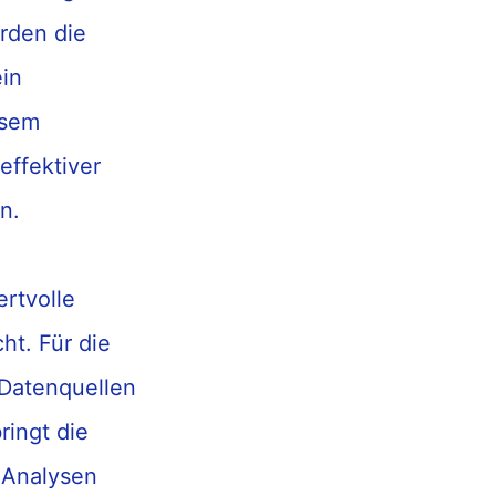
rden
die
ein
esem
effektiver
en
.
rtvolle
cht
.
Für die
Datenquellen
ringt
die
Analysen