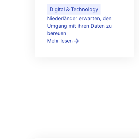
Healthy Life & Learning
Bergman Clinics startet
Pilotprojekt
Mehr lesen