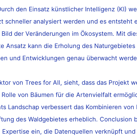
Durch den Einsatz künstlicher Intelligenz
(KI)
we
zt
schneller analysiert werden und es entsteht 
s Bild der Veränderungen im Ökosystem.
Mit di
te Ansatz
kann
die
Erholung
de
s
Natur
gebietes
den
und Entwicklungen genau überwach
t werd
ektor von Trees for All,
sieht, dass
das Projekt we
e Rolle von Bäumen für die Artenvielfalt
ermögli
nts Landschap
verbessert das
Kombin
ieren
von 
ftung
des
Waldg
ebiet
e
s erheblich. Conclusion
b
 Expertise
ein
,
die
Datenquellen verknüpf
t
und 