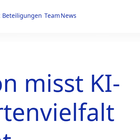
t
Beteiligungen
Team
News
t
Beteiligungen
Team
News
n misst KI-
tenvielfalt