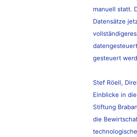
manuell
statt
. 
Daten
sätze jet
vollständigere
datengesteuer
ge
steuer
t wer
Stef Röell, Dir
Einblicke in di
Stiftung
Braba
die
Bewirtscha
technologische