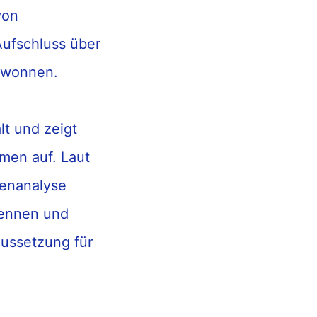
von
Aufschluss über
wonnen
.
lt
und
zeigt
emen
auf
. Laut
tenanalyse
kennen und
aussetzung für