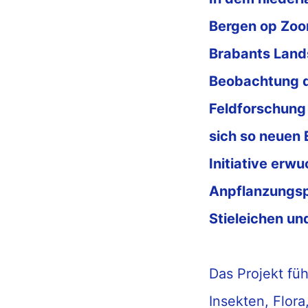
Bergen op Zoom
Brabants Land
Beobachtung
d
Feldforschung 
sich so neuen
Initiative
erwu
Anpflanzungsp
Stieleichen un
D
as
Projekt
füh
Insekten, Flor