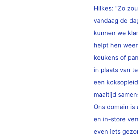
Hilkes: “Zo zo
vandaag de dag
kunnen we klan
helpt hen weer 
keukens of pan
in plaats van 
een koksopleid
maaltijd samens
Ons domein is a
en in-store ve
even iets gezo