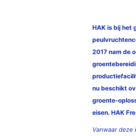
HAK is bij het
peulvruchtenc
2017 nam de on
groentebereidi
productiefacil
nu beschikt ov
groente-oploss
eisen. HAK Fre
Vanwaar deze i