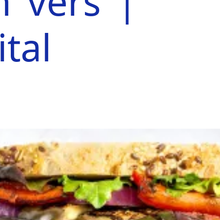
 ‘vers’ |
tal