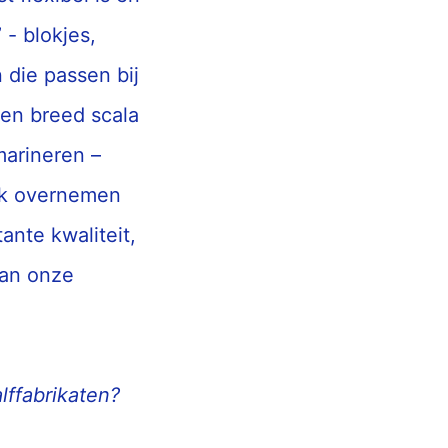
 - blokjes,
 die passen bij
een breed scala
marineren –
rk overnemen
nte kwaliteit,
van onze
lffabrikaten?