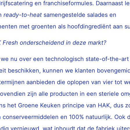
drijfscatering en franchiseformules. Daarnaast 
n
ready-to-heat
samengestelde salades en
enten met groenten als hoofdingrediënt aan s
 Fresh onderscheidend in deze markt?
 we nu over een technologisch state-of-the-art
iteit beschikken, kunnen we klanten bovengemi
ermijnen aanbieden die oplopen van vier tot w
Bovendien zijn alle producten in een steriele o
ns het Groene Keuken principe van HAK, dus z
 conserveermiddelen en 100% natuurlijk. Ook 
ledig vernieuwd, wat inhoudt dat de fabriek uiters