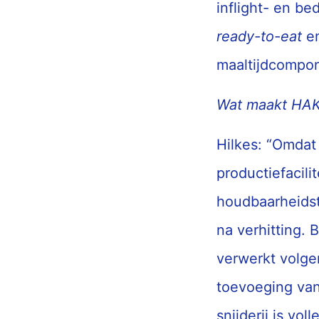
inflight- en be
ready-to-eat
e
maaltijdcompon
Wat maakt HAK
Hilkes: “Omdat
productiefacil
houdbaarheidst
na verhitting. 
verwerkt volge
toevoeging van
snijderij is vol