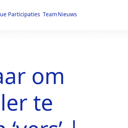
lue
Participaties
Team
Nieuws
lue
Participaties
Team
Nieuws
laar om
ler te