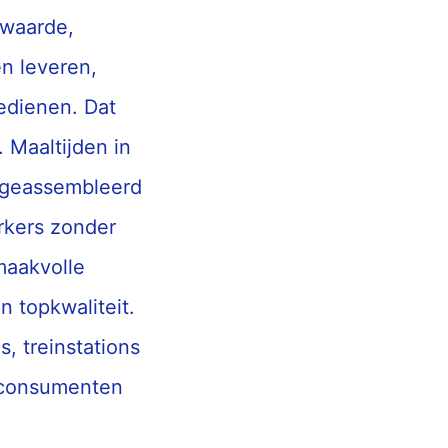
rwaarde,
n leveren,
edienen. Dat
 Maaltijden in
r geassembleerd
rkers zonder
maakvolle
n topkwaliteit.
s, treinstations
 consumenten