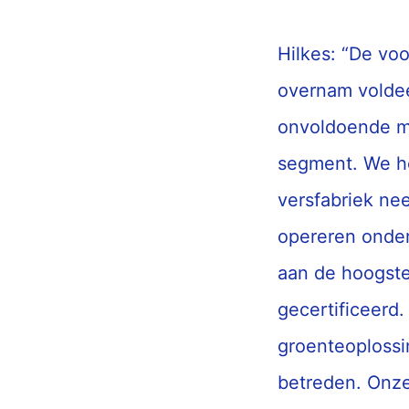
Hilkes: “De vo
overnam voldee
onvoldoende mo
segment. We h
versfabriek ne
opereren onder
aan de hoogste
gecertificeerd
groenteoploss
betreden. Onze 