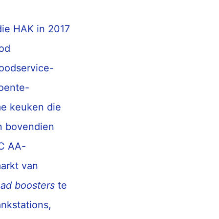
die HAK in 2017
ood
oodservice-
oente-
me keuken die
en bovendien
RC AA-
arkt van
ead boosters
te
nkstations,