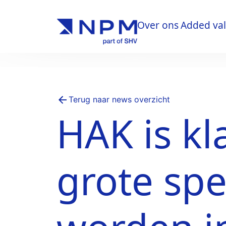
Over ons
Added va
Over ons
Added va
Terug naar news overzicht
HAK is k
grote spe