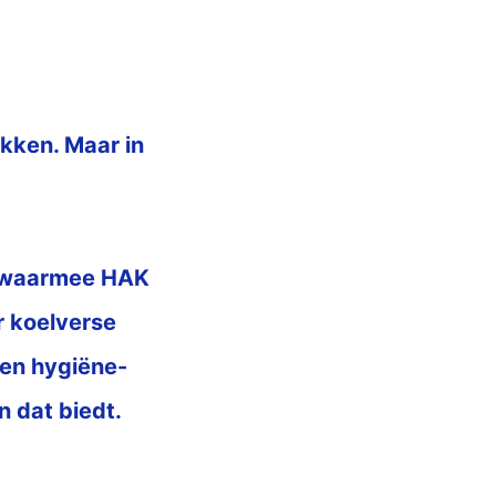
kken. Maar in
d, waarmee HAK
r koelverse
 en hygiëne-
n dat biedt.