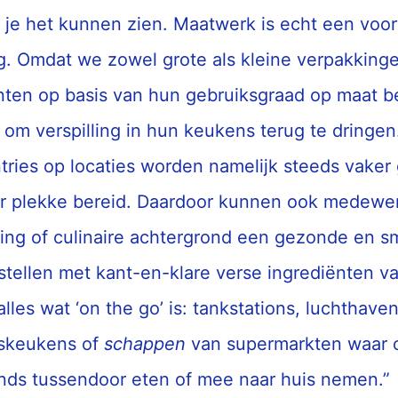
u je het kunnen zien. Maatwerk is echt een voo
. Omdat we zowel grote als kleine verpakkinge
ten op basis van hun gebruiksgraad op maat b
om verspilling in hun keukens terug te dringen.
tries op locaties worden namelijk steeds vake
ter plekke bereid. Daardoor kunnen ook medewe
ing of culinaire achtergrond een gezonde en s
tellen met kant-en-klare verse ingrediënten va
lles wat ‘on the go’ is: tankstations, luchthaven
rskeukens of
schappen
van supermarkten waar
nds tussendoor eten of mee naar huis nemen.”