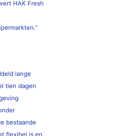
levert HAK Fresh
upermarkten.”
ddeld lange
el tien dagen
mgeving
onder
de bestaande
t flexibel is en