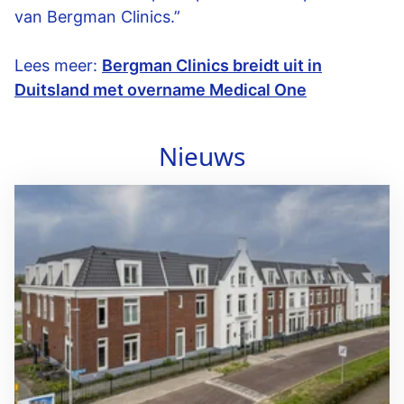
van Bergman Clinics.”
Lees meer:
Bergman Clinics breidt uit in
Duitsland met overname Medical One
Nieuws