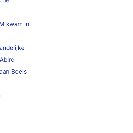
s de
,
PM kwam in
andelijke
 Abird
 aan Boels
n