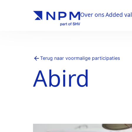
Over ons
Added va
Over ons
Added va
Terug naar voormalige participaties
Abird