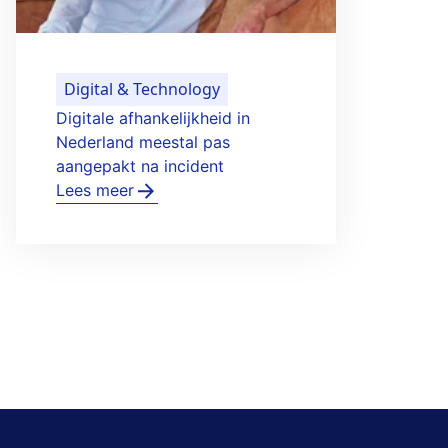
Digital & Technology
Digi
Digitale afhankelijkheid in
Neder
Nederland meestal pas
te kri
aangepakt na incident
Lees 
Lees meer