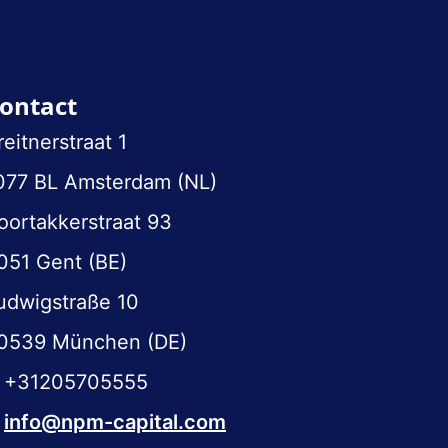
ontact
reitnerstraat 1
077 BL Amsterdam (NL)
oortakkerstraat 93
051 Gent (BE)
udwigstraße 10
0539 München (DE)
+31205705555
info@npm-capital.com