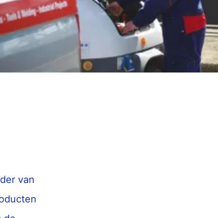
rder van
roducten