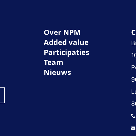
Over NPM
C
Added value
B
Participaties
1
Team
P
Nieuws
9
L
8