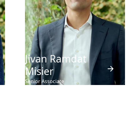
Jivan Ramdat
Misier
Senior Associate