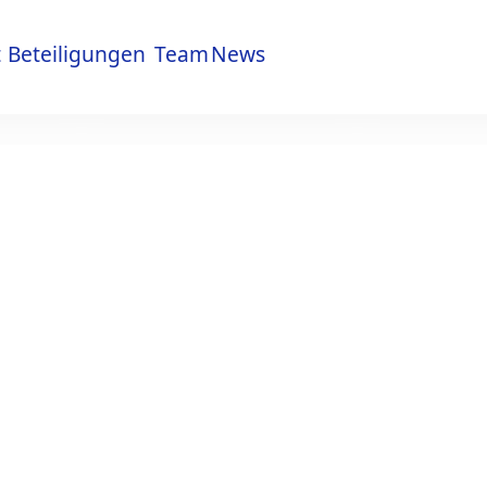
t
Beteiligungen
Team
News
t
Beteiligungen
Team
News