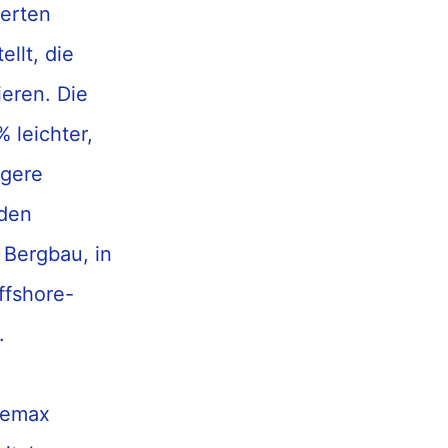
ierten
llt, die
ieren. Die
 leichter,
ngere
nden
Bergbau, in
ffshore-
.
bremax